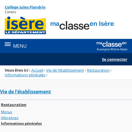
Panneau de gestion des cookies
Collège Jules Flandrin
Menu de la rubrique
Contenu
Corenc
MENU
Se connecter
Vous êtes ici :
Accueil
›
Vie de l'établissement
›
Restauration
›
Informations générales
›
Vie de l'établissement
Restauration
Menus
Allergènes
Informations générales