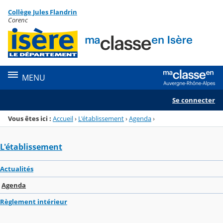
Panneau de gestion des cookies
Collège Jules Flandrin
Menu de la rubrique
Contenu
Corenc
MENU
Se connecter
Vous êtes ici :
Accueil
›
L'établissement
›
Agenda
›
L'établissement
Actualités
Agenda
Règlement intérieur