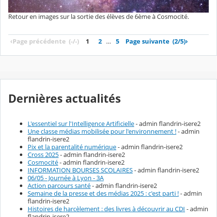
Retour en images sur la sortie des élèves de 6ème à Cosmocité.
‹
Page précédente
(-/-)
1
2
…
5
Page suivante
(2/5)
›
Dernières actualités
L'essentiel sur l'Intelligence Artificielle
- admin flandrin-isere2
Une classe médias mobilisée pour l'environnement !
- admin
flandrin-isere2
Pix et la parentalité numérique
- admin flandrin-isere2
Cross 2025
- admin flandrin-isere2
Cosmocité
- admin flandrin-isere2
INFORMATION BOURSES SCOLAIRES
- admin flandrin-isere2
06/05 - Journée à Lyon - 3A
Action parcours santé
- admin flandrin-isere2
Semaine de la presse et des médias 2025 : c'est parti !
- admin
flandrin-isere2
Histoires de harcèlement : des livres à découvrir au CDI
- admin
flandrin-isere2