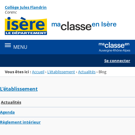
Panneau de gestion des cookies
Collège Jules Flandrin
Menu de la rubrique
Contenu
Corenc
MENU
Se connecter
Vous êtes ici :
Accueil
›
L'établissement
›
Actualités
›
Blog
L'établissement
Actualités
Agenda
Règlement intérieur