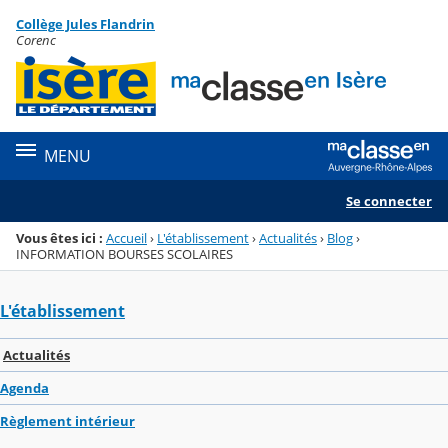
Panneau de gestion des cookies
Collège Jules Flandrin
Menu de la rubrique
Contenu
Corenc
MENU
Se connecter
Vous êtes ici :
Accueil
›
L'établissement
›
Actualités
›
Blog
›
INFORMATION BOURSES SCOLAIRES
L'établissement
Actualités
Agenda
Règlement intérieur