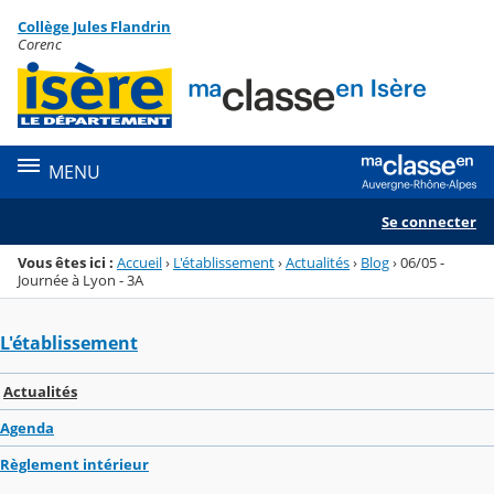
Panneau de gestion des cookies
Collège Jules Flandrin
Menu de la rubrique
Contenu
Corenc
MENU
Se connecter
Vous êtes ici :
Accueil
›
L'établissement
›
Actualités
›
Blog
›
06/05 -
Journée à Lyon - 3A
L'établissement
Actualités
Agenda
Règlement intérieur