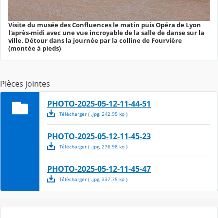
Visite du musée des Confluences le matin puis Opéra de Lyon
l'après-midi avec une vue incroyable de la salle de danse sur la
ville. Détour dans la journée par la colline de Fourvière
(montée à pieds)
Pièces jointes
PHOTO-2025-05-12-11-44-51
Télécharger
( .
jpg
,
242.95
ko
)
PHOTO-2025-05-12-11-45-23
Télécharger
( .
jpg
,
276.98
ko
)
PHOTO-2025-05-12-11-45-47
Télécharger
( .
jpg
,
337.75
ko
)