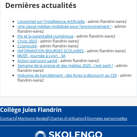
Dernières actualités
L'essentiel sur l'Intelligence Artificielle
- admin flandrin-isere2
Une classe médias mobilisée pour l'environnement !
- admin
flandrin-isere2
Pix et la parentalité numérique
- admin flandrin-isere2
Cross 2025
- admin flandrin-isere2
Cosmocité
- admin flandrin-isere2
INFORMATION BOURSES SCOLAIRES
- admin flandrin-isere2
06/05 - Journée à Lyon - 3A
Action parcours santé
- admin flandrin-isere2
Semaine de la presse et des médias 2025 : c'est parti !
- admin
flandrin-isere2
Histoires de harcèlement : des livres à découvrir au CDI
- admin
flandrin-isere2
Collège Jules Flandrin
Contacts
Mentions légales
Chartes d'utilisation
Données personnelles