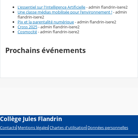
L'essentiel sur l'Intelligence Artificielle
- admin flandrin-isere2
Une classe médias mobilisée pour l'environnement !
- admin
flandrin-isere2
Pix et la parentalité numérique
- admin flandrin-isere2
Cross 2025
- admin flandrin-isere2
Cosmocité
- admin flandrin-isere2
Prochains événements
Collège Jules Flandrin
Contacts
Mentions légales
Chartes d'utilisation
Données personnelles